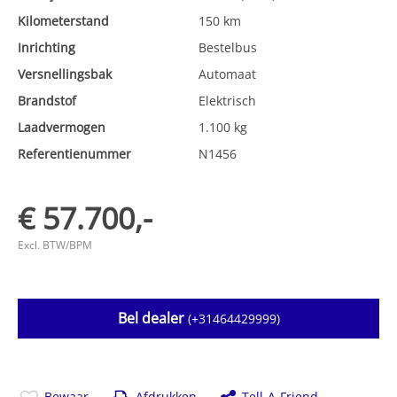
Kilometerstand
150 km
Inrichting
Bestelbus
Versnellingsbak
Automaat
Brandstof
Elektrisch
Laadvermogen
1.100 kg
Referentienummer
N1456
€ 57.700,-
Excl. BTW/BPM
Bel dealer
(+31464429999)
Bewaar
Afdrukken
Tell-A-Friend