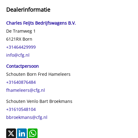
Max. trekgewicht
2.000 kg
Dealerinformatie
CO₂-emissie
0 g/km
Constructiedatum
2026
Charles Feijts Bedrijfswagens B.V.
BTW verrekenbaar
Ja
De Tramweg 1
6121RX
Born
+31464429999
info@cfg.nl
Contactpersoon
Schouten Born Fred Hameleers
+31640876484
fhameleers@cfg.nl
Schouten Venlo Bart Broekmans
+31610548104
bbroekmans@cfg.nl
X
LinkedIn
WhatsApp