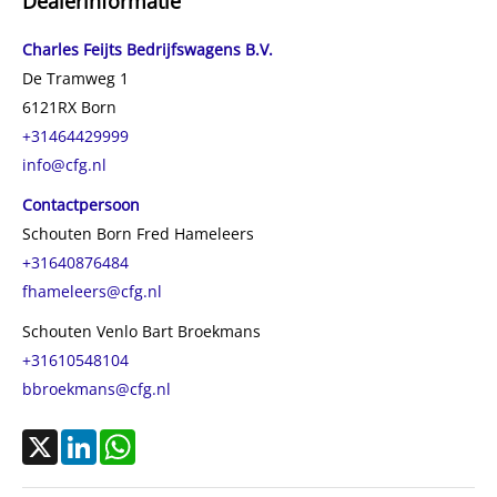
Dealerinformatie
Conditie algemeen
Zeer goed
Cabinesoort
dag
Charles Feijts Bedrijfswagens B.V.
Emissieklasse
Euro 6
De Tramweg 1
6121RX
Born
Constructiedatum
2024
+31464429999
BTW verrekenbaar
Ja
info@cfg.nl
Contactpersoon
Schouten Born Fred Hameleers
+31640876484
fhameleers@cfg.nl
Schouten Venlo Bart Broekmans
+31610548104
bbroekmans@cfg.nl
X
LinkedIn
WhatsApp